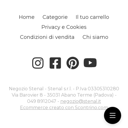
Home
Categorie
Il tuo carrello
Privacy e Cookies
Condizioni di vendita
Chi siamo
Negozio Stenal - Stenal s.r.l. - P.Iva 03305310280
Via Barovier 8 - 35031 Abano Terme (Padova) -
049 8912047 -
negozio@stenal.it
Ecommerce creato con
Scontrino.com