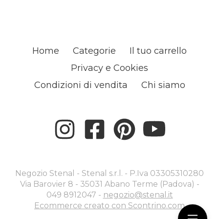
Home
Categorie
Il tuo carrello
Privacy e Cookies
Condizioni di vendita
Chi siamo
Negozio Stenal - Stenal s.r.l. - P.Iva 03305310280
Via Barovier 8 - 35031 Abano Terme (Padova) -
049 8912047 -
negozio@stenal.it
Ecommerce creato con
Scontrino.com