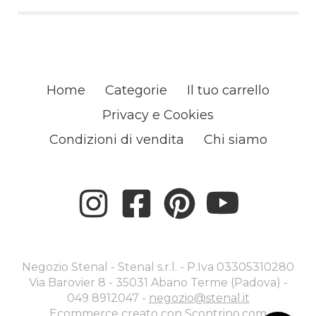
Home
Categorie
Il tuo carrello
Privacy e Cookies
Condizioni di vendita
Chi siamo
Negozio Stenal - Stenal s.r.l. - P.Iva 03305310280
Via Barovier 8 - 35031 Abano Terme (Padova) -
049 8912047 -
negozio@stenal.it
Ecommerce creato con
Scontrino.com