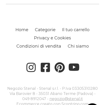
Home
Categorie
Il tuo carrello
Privacy e Cookies
Condizioni di vendita
Chi siamo
Negozio Stenal - Stenal s.r.l. - P.Iva 03305310280
Via Barovier 8 - 35031 Abano Terme (Padova) -
049 8912047 -
negozio@stenal.it
Ecommerce creato con
Scontrino.com