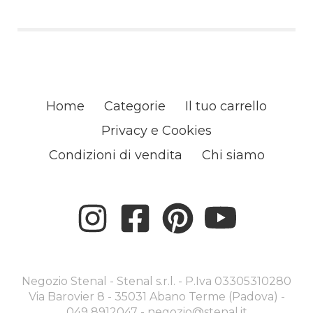
Home
Categorie
Il tuo carrello
Privacy e Cookies
Condizioni di vendita
Chi siamo
Negozio Stenal - Stenal s.r.l. - P.Iva 03305310280
Via Barovier 8 - 35031 Abano Terme (Padova) -
049 8912047 -
negozio@stenal.it